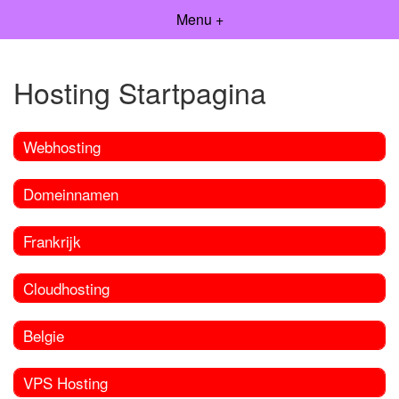
Menu +
Hosting Startpagina
Webhosting
Domeinnamen
Frankrijk
Cloudhosting
Belgie
VPS Hosting